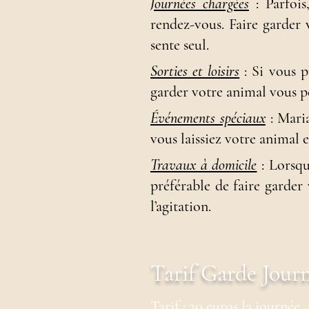
Journées chargées
: Parfois
rendez-vous.
Faire garder 
sente seul
.
Sorties et loisirs
: Si vous p
garder votre animal vous p
Événements spéciaux
: Maria
vous laissiez votre animal 
Travaux à domicile
: Lorsqu
préférable de faire garder 
l’agitation
.
Tarif Garde Journ
Tarif
: 20 euros la journée