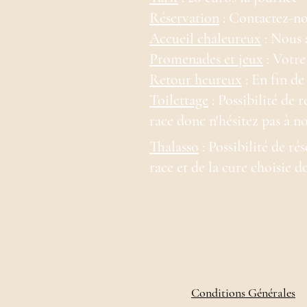
Réservation
: Contactez-nou
Accueil chaleureux
: Nous 
Promenades et jeux
: Votre
Retour heureux
: En fin de
Toilettage
: Possibilité de 
race donc n'hésitez pas à 
Thalasso
: Possibilité de ré
race et de la cure choisie 
Conditions Générales