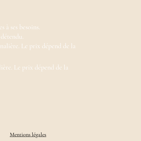
s à ses besoins.
 détendu.
rnalière. Le prix dépend de la
lière. Le prix dépend de la
Mentions légales