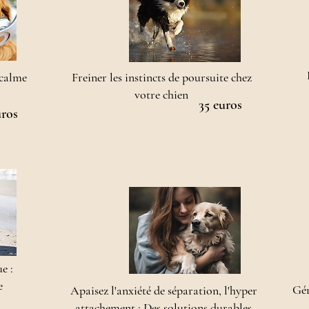
 calme
Freiner les instincts de poursuite chez
votre chien
35 euros
uros
e :
e
Gér
Apaisez l'anxiété de séparation, l'hyper
attachement : Des solutions durables