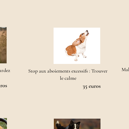
Mal
Gardez
Stop aux aboiements excessifs : Trouver
le calme
uros
35 euros