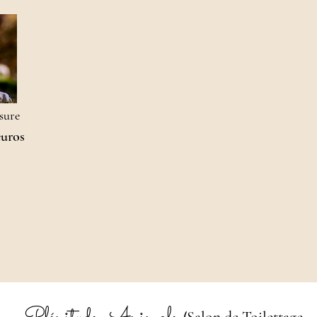
rsure
euros
(