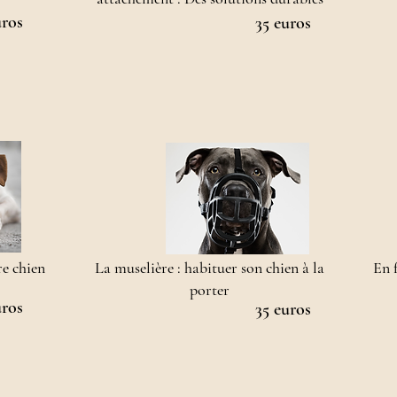
uros
35 euros
re chien
La muselière : habituer son chien à la
En f
porter
uros
35 euros