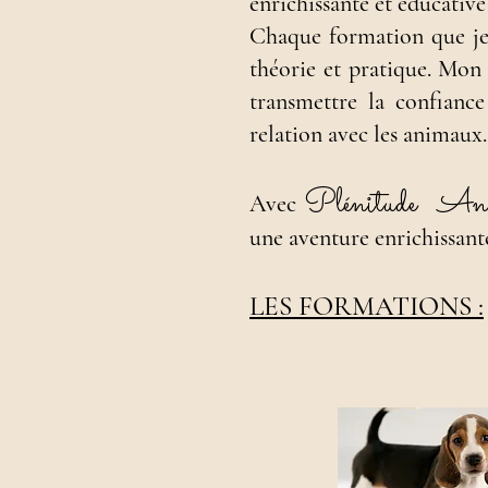
enrichissante et éducative
Chaque formation que je 
théorie et pratique. Mon 
transmettre la confiance
relation avec les animaux.
Pl
énitude An
Avec
une aventure enrichissant
LES FORMATIONS :